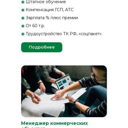
◉
Штатное обучение
◉
Компенсация ГСП, АТС
◉
Зарплата % плюс премии
◉
От 60 т.р.
◉
Трудоустройство ТК РФ, «соцпакет»
Подробнее
Менеджер коммерческих