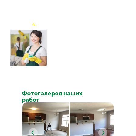
проходят обучение, повышая
свой профессиональный
уровень.
4.
Используем только лучшую
профессиональную химию,
оборудование и инвентарь от
ведущих мировых
производителей данной сферы.
Фотогалерея наших
работ